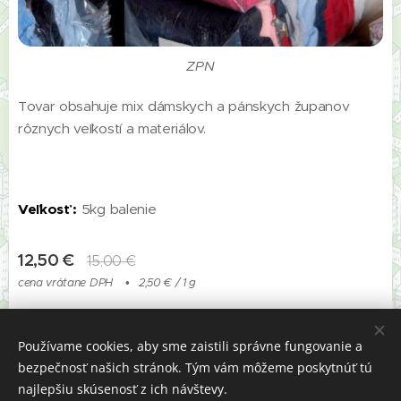
ZPN
Tovar obsahuje mix dámskych a pánskych županov
rôznych veľkostí a materiálov.
Veľkosť :
5kg balenie
12,50
€
15,00
€
cena vrátane DPH
2,50 € / 1 g
Používame cookies, aby sme zaistili správne fungovanie a
bezpečnosť našich stránok. Tým vám môžeme poskytnúť tú
© 2019 SecoTex Slovakia Majerská cesta 65D , 974 01 Banská
Bystrica
najlepšiu skúsenosť z ich návštevy.