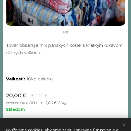
PK
Tovar obsahuje mix pánskych košieľ s krátkym rukávom
rôznych veľkosti .
Veľkosť :
10kg balenie
20,00
€
30,00
€
cena vrátane DPH
2,00 € / 1 kg
Skladom
Používame cookies, aby sme zaistili správne fungovanie a