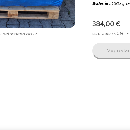
Balenie :
160kg b
384,00
€
- netriedená obuv
- netriedená obuv
- netriedená obuv
- netriedená obuv
- netriedená obuv
cena vrátane DPH
Vypreda