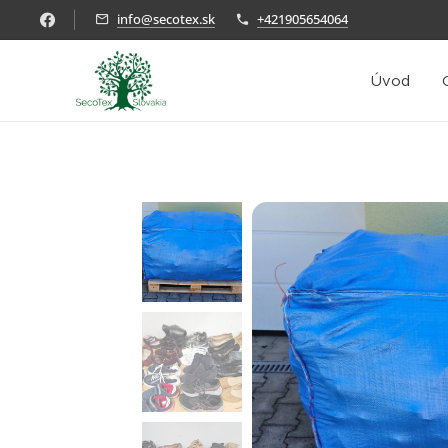
info@secotex.sk
+421905654064
Úvod