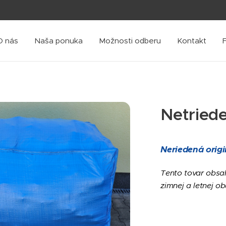
O nás
Naša ponuka
Možnosti odberu
Kontakt
Netriede
Neriedená origi
Tento tovar obsa
zimnej a letnej ob