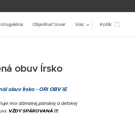
Fotogaléria
Objednať tovar
Viac
Košík
ná obuv Írsko
nál obuv Írsko - ORI OBV
IE
huje mix dámskej,pánskej a detskej
uvi
.
VŽDY SPÁROVANÁ !!!