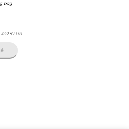
ig bag
2,40 € / 1 kg
né