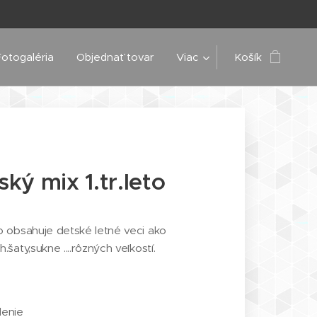
Fotogaléria
Objednať tovar
Viac
Košík
ký mix 1.tr.leto
to obsahuje detské letné veci ako
h.šaty,sukne ....rôzných veľkostí.
lenie