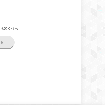
4,50 € / 1 kg
né