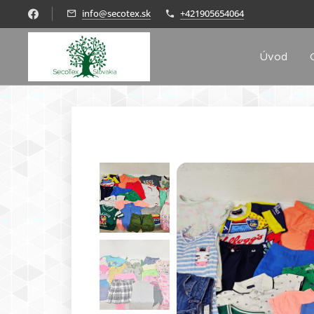
info@secotex.sk
+421905654064
Úvod