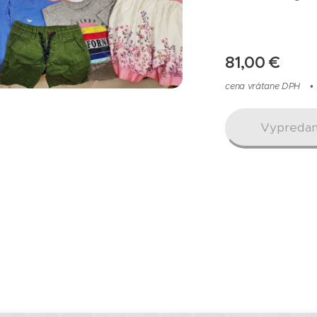
81,00
€
cena vrátane DPH
det.mix leto 1.tr.
KML
Vypreda