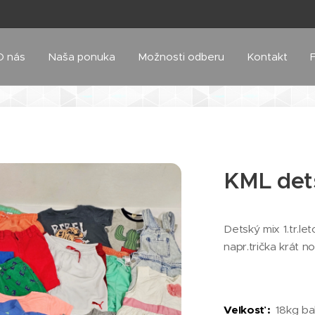
O nás
Naša ponuka
Možnosti odberu
Kontakt
KML dets
Detský mix 1.tr.le
napr.trička krát no
Veľkosť :
18kg ba