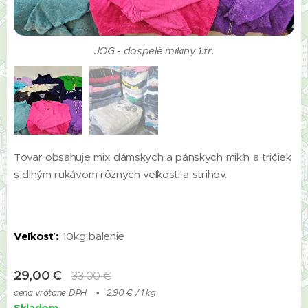
JOG - dospelé mikiny 1.tr.
JOG
Tovar obsahuje mix dámskych a pánskych mikín a tričiek
s dlhým rukávom rôznych veľkosti a strihov.
Veľkosť :
10kg balenie
29,00
€
33,00
€
cena vrátane DPH
2,90 € / 1 kg
Skladom