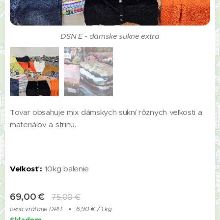
DSN E - dámske sukne extra
DSN E
Tovar obsahuje mix dámskych sukní rôznych veľkosti a
materiálov a strihu.
Veľkosť :
10kg balenie
69,00
€
75,00
€
cena vrátane DPH
6,90 € / 1 kg
Skladom